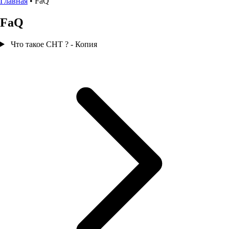
Главная
•
FaQ
FaQ
Что такое СНТ ? - Копия